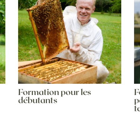
Formation pour les
F
débutants
p
t