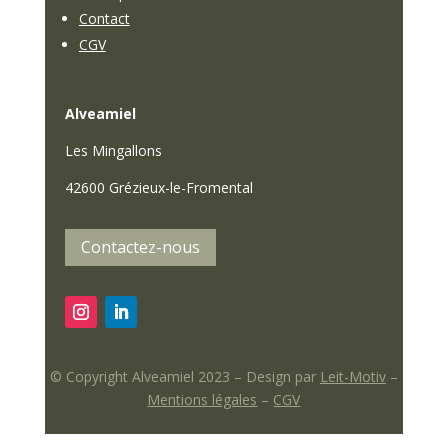
Contact
CGV
Alveamiel
Les Mingallons
42600 Grézieux-le-Fromental
Contactez-nous
© Copyright Alveamiel 2023 – Design par
Leit-Motiv
–
Mentions légales
–
CGV