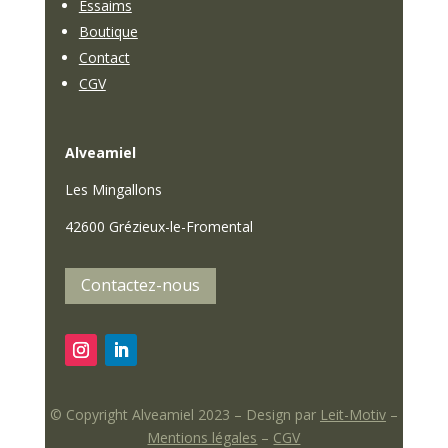
Essaims
Boutique
Contact
CGV
Alveamiel
Les Mingallons
42600 Grézieux-le-Fromental
Contactez-nous
© Copyright Alveamiel 2023 – Design par
Leit-Motiv
–
Mentions légales
–
CGV